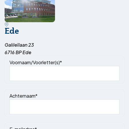
Ede
Galileïlaan 23
6716 BP Ede
Voornaam/Voorletter(s)*
Achternaam*
E-mailadres*