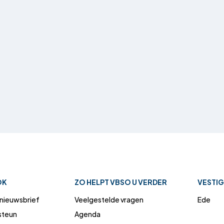
OK
ZO HELPT VBSO U VERDER
VESTI
n nieuwsbrief
Veelgestelde vragen
Ede
 steun
Agenda