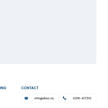
GING
CONTACT
info@vbso.nu
0318-517310